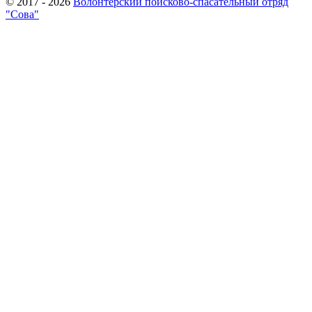
© 2017 - 2026
Волонтерский поисково-спасательный отряд
"Сова"