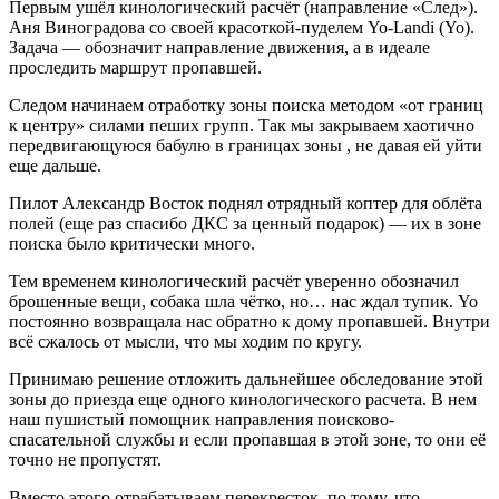
Первым ушёл кинологический расчёт (направление «След»).
Аня Виноградова со своей красоткой-пуделем Yo-Landi (Yo).
Задача — обозначит направление движения, а в идеале
проследить маршрут пропавшей.
Следом начинаем отработку зоны поиска методом «от границ
к центру» силами пеших групп. Так мы закрываем хаотично
передвигающуюся бабулю в границах зоны , не давая ей уйти
еще дальше.
Пилот Александр Восток поднял отрядный коптер для облёта
полей (еще раз спасибо ДКС за ценный подарок) — их в зоне
поиска было критически много.
Тем временем кинологический расчёт уверенно обозначил
брошенные вещи, собака шла чётко, но… нас ждал тупик. Yo
постоянно возвращала нас обратно к дому пропавшей. Внутри
всё сжалось от мысли, что мы ходим по кругу.
Принимаю решение отложить дальнейшее обследование этой
зоны до приезда еще одного кинологического расчета. В нем
наш пушистый помощник направления поисково-
спасательной службы и если пропавшая в этой зоне, то они её
точно не пропустят.
Вместо этого отрабатываем перекресток, по тому, что