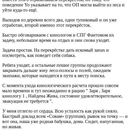
поведение Yo указывает на то, что ОП могла выйти из леса и
уйти куда-то ещё.
Выходов из деревни всего два, один тупиковый и он уже
отработан, второй именно этот перекрёсток.
Быстро обговариваем с кинологом и СПГ Фантомом их
задачу, небольшое время на отдых и они снова уходят.
Задача простая. На перекрёстке дать искомый запах и
посмотреть, как поведет себя собака.
Ребята уходят, а остальные пешие группы продолжают
закрывать дальше зону лесо-полосы и полей, ожидаем
экипажи, которые находятся в пути к месту поиска.
С момента ухода кинологического расчета прошло совсем
мало времени и тут неожиданно в рацию " Заря , Заря
кинологу 1 , Найдена Жива, состояние удовлетворительное,
эвакуация не требуется ".
У меня отлегло от сердца. Всю усталость как рукой сняло.
Быстрый доклад всем «Совам» (группам), рывок на точку — и
вот она, наша уже родная бабушка, дома. Сидит, напуганная,
но живая.