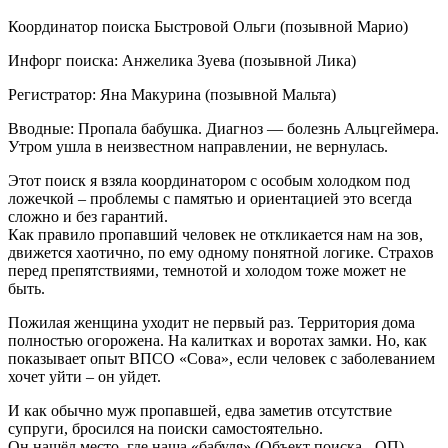
Координатор поиска Быстровой Ольги (позывной Марио)
Инфорг поиска: Анжелика Зуева (позывной Лика)
Регистратор: Яна Макурина (позывной Мальта)
Вводные: Пропала бабушка. Диагноз — болезнь Альцгеймера.
Утром ушла в неизвестном направлении, не вернулась.
Этот поиск я взяла координатором с особым холодком под
ложечкой – проблемы с памятью и ориентацией это всегда
сложно и без гарантий.
Как правило пропавший человек не откликается нам на зов,
движется хаотично, по ему одному понятной логике. Страхов
перед препятствиями, темнотой и холодом тоже может не
быть.
Пожилая женщина уходит не первый раз. Территория дома
полностью огорожена. На калитках и воротах замки. Но, как
показывает опыт ВПСО «Сова», если человек с заболеванием
хочет уйти – он уйдет.
И как обычно муж пропавшей, едва заметив отсутствие
супруги, бросился на поиски самостоятельно.
Он нашёл место, где наша «бабуля» (Объект поиска - ОП)