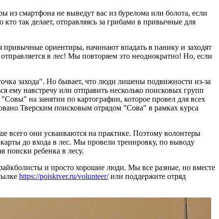
ы из смартфона не выведут вас из бурелома или болота, если
 кто так делает, отправляясь за грибами в привычные для
яя привычные ориентиры, начинают впадать в панику и заходят
о отправляется в лес! Мы повторяем это неоднократно! Но, если
точка захода". Но бывает, что люди лишены подвижности из-за
ться ему навстречу или отправить несколько поисковых групп
 "Совы" на занятии по картографии, которое провел для всех
овано Тверским поисковым отрядом "Сова" в рамках курса
чше всего они усваиваются на практике. Поэтому волонтеры
карты до входа в лес. Мы провели тренировку, по выводу
 поиски ребенка в лесу.
райкболисты и просто хорошие люди. Мы все разные, но вместе
ссылке
https://poisktver.ru/volunteer/
или поддержите отряд