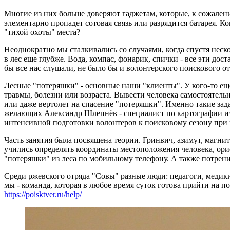
Многие из них больше доверяют гаджетам, которые, к сожалению
элементарно пропадет сотовая связь или разрядится батарея. К
"тихой охоты" места?
Неоднократно мы сталкивались со случаями, когда спустя неск
в лес еще глубже. Вода, компас, фонарик, спички - все эти дос
бы все нас слушали, не было бы и волонтерского поискового от
Лесные "потеряшки" - основные наши "клиенты". У кого-то еще 
травмы, болезни или возраста. Вывести человека самостоятельн
или даже вертолет на спасение "потеряшки". Именно такие зад
желающих Александр Шлепнёв - специалист по картографии из 
интенсивной подготовки волонтеров к поисковому сезону при 
Часть занятия была посвящена теории. Гринвич, азимут, магни
учились определять координаты местоположения человека, орие
"потеряшки" из леса по мобильному телефону. А также потрен
Среди ржевского отряда "Совы" разные люди: педагоги, медик
мы - команда, которая в любое время суток готова прийти на 
https://poisktver.ru/help/