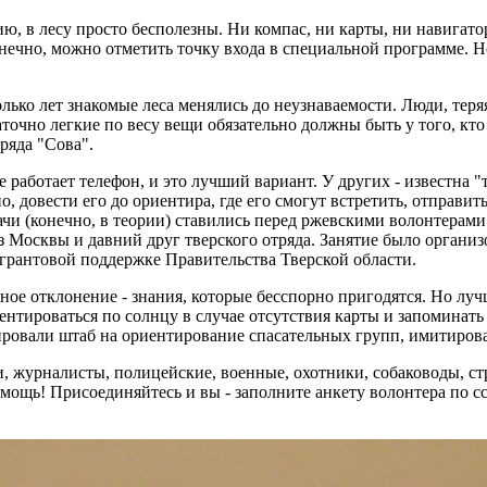
, в лесу просто бесполезны. Ни компас, ни карты, ни навигатор
онечно, можно отметить точку входа в специальной программе. Но
олько лет знакомые леса менялись до неузнаваемости. Люди, тер
таточно легкие по весу вещи обязательно должны быть у того, кт
ряда "Сова".
работает телефон, и это лучший вариант. У других - известна "
о, довести его до ориентира, где его смогут встретить, отправи
ачи (конечно, в теории) ставились перед ржевскими волонтерами
Москвы и давний друг тверского отряда. Занятие было организ
грантовой поддержке Правительства Тверской области.
тное отклонение - знания, которые бесспорно пригодятся. Но лу
нтироваться по солнцу в случае отсутствия карты и запоминать 
ировали штаб на ориентирование спасательных групп, имитировав
и, журналисты, полицейские, военные, охотники, собаководы, ст
помощь! Присоединяйтесь и вы - заполните анкету волонтера по 