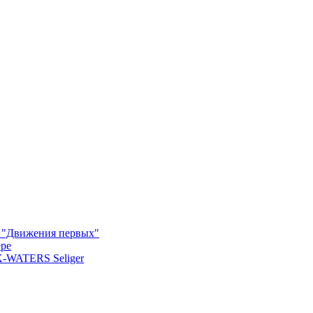
м "Движения первых"
ере
X-WATERS Seliger