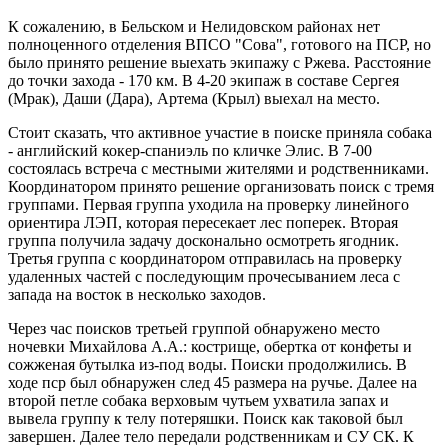
К сожалению, в Бельском и Нелидовском районах нет
полноценного отделения ВПСО "Сова", готового на ПСР, но
было принято решение выехать экипажу с Ржева. Расстояние
до точки захода - 170 км. В 4-20 экипаж в составе Сергея
(Мрак), Даши (Дара), Артема (Крыл) выехал на место.
Стоит сказать, что активное участие в поиске приняла собака
- английский кокер-спаниэль по кличке Элис. В 7-00
состоялась встреча с местными жителями и родственниками.
Координатором принято решение организовать поиск с тремя
группами. Первая группа уходила на проверку линейного
ориентира ЛЭП, которая пересекает лес поперек. Вторая
группа получила задачу досконально осмотреть ягодник.
Третья группа с координатором отправилась на проверку
удаленных частей с последующим прочесыванием леса с
запада на восток в несколько заходов.
Через час поисков третьей группой обнаружено место
ночевки Михайлова А.А.: кострище, обертка от конфеты и
сожженая бутылка из-под воды. Поиски продолжились. В
ходе пср был обнаружен след 45 размера на ручье. Далее на
второй петле собака верховым чутьем ухватила запах и
вывела группу к телу потеряшки. Поиск как таковой был
завершен. Далее тело передали родственникам и СУ СК. К