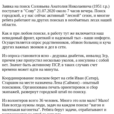
Заявка на поиск Соловьева Анатолия Николаевича (1951 г.р.)
поступает в "Сову" 21.07.2020 около 7 часов вечера. Поиск
городской, а у нас сейчас активный "лесной" сезон, и многие
ребята работают на других поисках в необъятных лесах нашей
области.
Как и при любом поиске, в работу тут же включается наш
невидимый фронт, крепкий и надежный тыл - наши инфорги.
Осуществляется опрос родственников, обзвон больниц и куча
других важных звонков и дел в сети.
Из опроса становится ясно - дедушка диабетик, инвалид 3гр,
причем уже пропустил несколько уколов, а инсулина с собой
нет. Значит быть активному ПСР, в таких случаях счет
времени может идти на минуты.
Координирование поиском берет на себя Иван (Сатир),
Старшим на месте назначена Лена (Саймон) - опытный
поисковик. Организована печать ориентировок и сбор
экипажей, развернут городской штаб по поиску.
Из волонтеров всего 36 человек. Много это или мало? Мало!
Нам всегда нужны люди, задач на каждом поиске "вагон и
маленькая вагонетка". Ребята берут задачи, отрабатывают и