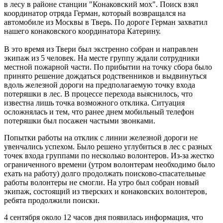
в лесу в районе станции "Конаковский мох". Поиск взял
координатор отряда Герман, который возвращался на
автомобиле из Москвы в Тверь. По дороге Герман захватил
нашего конаковского координатора Катерину.
В это время из Твери был экстренно собран и направлен
экипаж из 5 человек. На месте группу ждали сотрудники
местной пожарной части. По прибытии на точку сбора было
принято решение дождаться родственников и выдвинуться
вдоль железной дороги на предполагаемую точку входа
потеряшки в лес. В процессе перехода выяснилось, что
известна лишь точка возможного отклика. Ситуация
осложнялась и тем, что ранее днем мобильный телефон
потеряшки был посажен частыми звонками.
Попытки работы на отклик с линии железной дороги не
увенчались успехом. Было решено углубиться в лес с разных
точек входа группами по несколько волонтеров. Из-за жестко
ограниченного времени (утром волонтерам необходимо было
ехать на работу) долго продолжать поисково-спасательные
работы волонтеры не смогли. На утро был собран новый
экипаж, состоящий из тверских и конаковских волонтеров,
ребята продолжили поиски.
4 сентября около 12 часов дня появилась информация, что