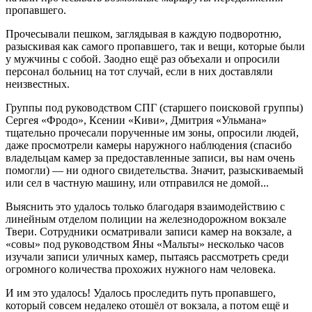
пропавшего.
Прочесывали пешком, заглядывая в каждую подворотню,
разыскивая как самого пропавшего, так и вещи, которые были
у мужчины с собой. Заодно ещё раз объехали и опросили
персонал больниц на тот случай, если в них доставляли
неизвестных.
Группы под руководством СПГ (старшего поисковой группы)
Сергея «Фродо», Ксении «Киви», Дмитрия «Ульмана»
тщательно прочесали порученные им зоны, опросили людей,
даже просмотрели камеры наружного наблюдения (спасибо
владельцам камер за предоставленные записи, вы нам очень
помогли) — ни одного свидетельства. Значит, разыскиваемый
или сел в частную машину, или отправился не домой...
Выяснить это удалось только благодаря взаимодействию с
линейным отделом полиции на железнодорожном вокзале
Твери. Сотрудники осматривали записи камер на вокзале, а
«совы» под руководством Яны «Мальты» несколько часов
изучали записи уличных камер, пытаясь рассмотреть среди
огромного количества прохожих нужного нам человека.
И им это удалось! Удалось проследить путь пропавшего,
который совсем недалеко отошёл от вокзала, а потом ещё и