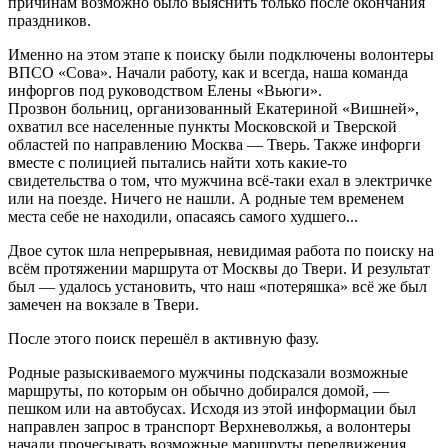
причинам возможно было выяснить только после окончания
праздников.
Именно на этом этапе к поиску были подключены волонтеры
ВПСО «Сова». Начали работу, как и всегда, наша команда
инфоргов под руководством Елены «Вьюги».
Прозвон больниц, организованный Екатериной «Вишней»,
охватил все населенные пункты Московской и Тверской
областей по направлению Москва — Тверь. Также инфорги
вместе с полицией пытались найти хоть какие-то
свидетельства о том, что мужчина всё-таки ехал в электричке
или на поезде. Ничего не нашли. А родные тем временем
места себе не находили, опасаясь самого худшего...
Двое суток шла непрерывная, невидимая работа по поиску на
всём протяжении маршрута от Москвы до Твери. И результат
был — удалось установить, что наш «потеряшка» всё же был
замечен на вокзале в Твери.
После этого поиск перешёл в активную фазу.
Родные разыскиваемого мужчины подсказали возможные
маршруты, по которым он обычно добирался домой, —
пешком или на автобусах. Исходя из этой информации был
направлен запрос в транспорт Верхневолжья, а волонтеры
начали прочесывать возможные маршруты передвижения