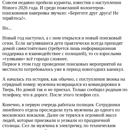
Совсем недавно пробили куранты, известив о наступлении
Нового 2026 года. И среди пожеланий волонтеров-
поисковиков наверняка звучало: «Берегите друг друга! Не
теряйтесь!».
Но...
Новый год наступил, а с ним открылся и новый поисковый
сезон. Если загулявшиеся дети практически всегда приходят
домой самостоятельно (требуется лишь информационная
поддержка и взаимодействие с полицией), то со взрослыми
«гуляками» всё гораздо сложнее.
Первое в этом году проведение поисковых мероприятий на
местности потребовалось уже в период новогодних каникул.
А началась эта история, как обычно, с поступления звонка на
отрядный номер: мужчина возвращался из командировки в
Тверь. Но домой так и не приехал. Только сообщил родным по
телефону, что в дороге. После этого телефон сел.
Конечно, в первую очередь работала полиция. Сотрудники
линейного отдела проследили путь мужчины до одного из
московских вокзалов. Далее он терялся в огромной массе
людей, которые приезжали и уезжали из праздничной
столицы. Сел ли мужчина в электричку, по техническим