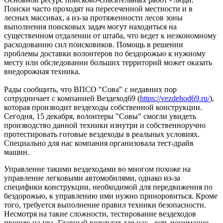
Поиски часто проходят на пересеченной местности и в
лесных массивах, а из-за протяженности лесов зоны
выполнения поисковых задач могут находиться на
существенном отдалении от штаба, что ведет к неэкономному
расходованию сил поисковиков. Помощь в решении
проблемы доставки волонтеров по бездорожью к нужному
месту или обследовании больших территорий может оказать
внедорожная техника.
Рады сообщить, что ВПСО "Сова" с недавних пор
сотрудничает с компанией Вездеход69 (
https://vezdehod69.ru/
),
которая производит вездеходы собственной конструкции.
Сегодня, 15 декабря, волонтеры "Совы" смогли увидеть
производство данной техники изнутри и собственноручно
протестировать готовые вездеходы в реальных условиях.
Специально для нас компания организовала тест-драйв
машин.
Управление такими вездеходами во многом похоже на
управление легковыми автомобилями, однако из-за
специфики конструкции, необходимой для передвижения по
бездорожью, к управлению ими нужно приноровиться. Кроме
того, требуется выполнение правил техники безопасности.
Несмотря на такие сложности, тестирование вездеходов
прошло на ура. Главный результат для нас - есть понимание,