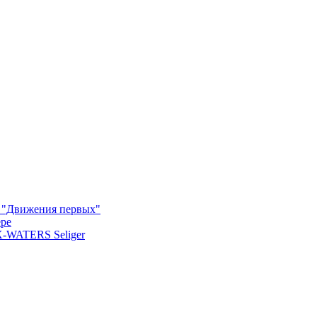
м "Движения первых"
ере
X-WATERS Seliger