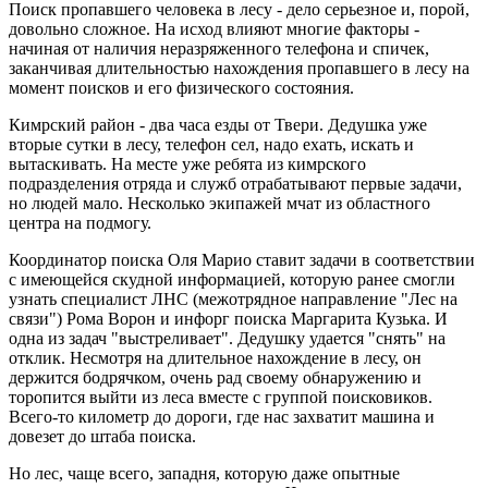
Поиск пропавшего человека в лесу - дело серьезное и, порой,
довольно сложное. На исход влияют многие факторы -
начиная от наличия неразряженного телефона и спичек,
заканчивая длительностью нахождения пропавшего в лесу на
момент поисков и его физического состояния.
Кимрский район - два часа езды от Твери. Дедушка уже
вторые сутки в лесу, телефон сел, надо ехать, искать и
вытаскивать. На месте уже ребята из кимрского
подразделения отряда и служб отрабатывают первые задачи,
но людей мало. Несколько экипажей мчат из областного
центра на подмогу.
Координатор поиска Оля Марио ставит задачи в соответствии
с имеющейся скудной информацией, которую ранее смогли
узнать специалист ЛНС (межотрядное направление "Лес на
связи") Рома Ворон и инфорг поиска Маргарита Кузька. И
одна из задач "выстреливает". Дедушку удается "снять" на
отклик. Несмотря на длительное нахождение в лесу, он
держится бодрячком, очень рад своему обнаружению и
торопится выйти из леса вместе с группой поисковиков.
Всего-то километр до дороги, где нас захватит машина и
довезет до штаба поиска.
Но лес, чаще всего, западня, которую даже опытные