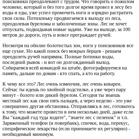
поисковики преодолевают с трудом. Что говорить о пожилом
человеке, который и без того долгое время провел в лесу без
воды и еды, уже успел промочить ноги и изрядно растратить
свои силы. Потихоньку продвигаемся к выходу из леса,
преодолевая буреломы и заболоченные зоны. Лес не хочет
отпускать, подкидывая новые задачи. Уже на выходе, за 100
метров до дороги, путь и вовсе преграждает ручей.
Несмотря на обилие болотистых зон, ноги у поисковиков все
еще сухие. Но какой поиск без мокрых берцев - решаем
преодолеть ручей напрямик. Полные ботинки воды,
последний рывок - и вот он долгожданный выход.
Собираемся всей командой на штабе, фотографируемся на
память, дальше по домам - кто спать, а кто на работу.
К чему все это? Лес очень изменчив, лес очень коварен.
Сейчас ты идешь по хвойной подстилке, а уже через пару
минут - болото или дикий бурелом. Сегодня ты знаешь
местный лес как свои пять пальцев, а через неделю - это уже
совершенно другая обстановка. Отправляясь в лес, готовьтесь
к тому, что можете провести в нем несколько дней, даже если
Вы "каждый год туда ходите", "знаете лес с пеленок" и т.п.
Заряженный телефон (и повербанк), спички, вода, перекус,
специфические лекарства (если принимаете их регулярно) -
необходимый минимум.