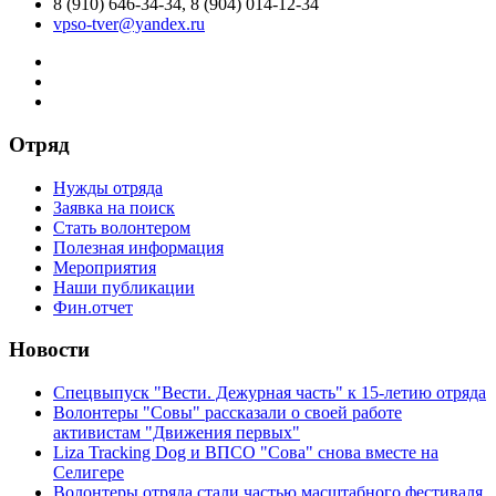
8 (910) 646-34-34, 8 (904) 014-12-34
vpso-tver@yandex.ru
Отряд
Нужды отряда
Заявка на поиск
Стать волонтером
Полезная информация
Мероприятия
Наши публикации
Фин.отчет
Новости
Спецвыпуск "Вести. Дежурная часть" к 15-летию отряда
Волонтеры "Совы" рассказали о своей работе
активистам "Движения первых"
Liza Tracking Dog и ВПСО "Сова" снова вместе на
Селигере
Волонтеры отряда стали частью масштабного фестиваля