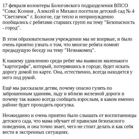
17 февраля волонтеры Бологовского подразделения ВПСО
"Сова: Ксения , Алексей и Михаил посетили детский сад № 4
"Светлячок" г. Бологое, где тепло и непринужденно
пообщались с ребятами старших групп на тему "Безопасность
- город".
В этом образовательном учреждении мы не впервые, и было
очень приятно узнать о том, что многие ребята помнят
предыдущую беседу на тему "Незнакомец".
К нашему удивлению среди ребят мы выявили маленького
"картографа", который, потерявшись в городе, будет искать
дорогу домой по карте. Она, естественно, всегда находится у
него под рукой.
Ещё мы рассказали детям, почему опасно гулять по
заброшенным зданиям, льду и вблизи железной дороги и
почему так важно всегда сообщать взрослым, в каком именно
районе будет проходить прогулка.
Неожиданно и очень приятно было слышать от воспитанницы
детского сада, что мама обучает её правилам безопасного
поведения, и она точно знает, чего не стоит делать и как себя
вести в экстренных ситуациях.