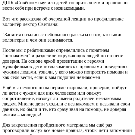
ДШБ «Совёнок» научила детей говорить «нет» и правильно
вести себя при встрече с незнакомцами.
Вот что рассказала об очередной лекции по профилактике
волонтёр-лектор Светлана:
"Занятия начались с небольшого рассказа о том, кто такие
волонтеры и чем они занимаются.
После мы с ребятишками определились с понятием
"незнакомец" и разделили окружающих людей по степени
доверия. На основе яркой презентации с героями
мультфильмов дети познакомились с правилами поведения с
чужими людьми, узнали, у кого можно попросить помощи и
как себя вести, если к вам подошёл незнакомец.
Ещё мы немного поэкспериментировали, проверив, пойдут
ли дети с чужим для них человеком или окажут
сопротивление, назовут ли имена родителей незнакомым
людям. Многие дети уходили с незнакомцем и называли свои
данные, но были и те, кто сразу звал на помощь, не доверяя
чужим – молодцы!
Для закрепления пройденного материала мы ещё раз
проговорили вслух все новые правила, чтобы дети запомнили