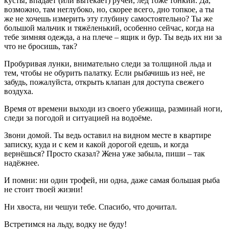
кусты, впадает (или вытекает) ручей, лёд тоже тонкий. Да,
возможно, там неглубоко, но, скорее всего, дно топкое, а ты
же не хочешь измерить эту глубину самостоятельно? Ты же
большой мальчик и тяжёленький, особенно сейчас, когда на
тебе зимняя одежда, а на плече – ящик и бур. Ты ведь их ни за
что не бросишь, так?
Пробуривая лунки, внимательно следи за толщиной льда и
тем, чтобы не обурить палатку. Если рыбачишь из неё, не
забудь, пожалуйста, открыть клапан для доступа свежего
воздуха.
Время от времени выходи из своего убежища, разминай ноги,
следи за погодой и ситуацией на водоёме.
Звони домой. Ты ведь оставил на видном месте в квартире
записку, куда и с кем и какой дорогой едешь, и когда
вернёшься? Просто сказал? Жена уже забыла, пиши – так
надёжнее.
И помни: ни один трофей, ни одна, даже самая большая рыба
не стоит твоей жизни!
Ни хвоста, ни чешуи тебе. Спасибо, что дочитал.
Встретимся на льду, водку не буду!