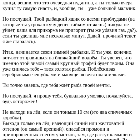
конца, решив, что это очередная нудятина, а ты только вчера
купил ту самую снасть, и, вообще, ты – уже большой мальчик.
Но послушай. Твой рыбацкий ящик со всеми приблудами (на
которые ты угрохал кучу денег тайком от жены) никуда не
уйдёт, каша для прикорма не пригорит (ты же убавил газ, да?),
если ты уделишь мне несколько минут. Давай, прочитай текст,
я же старалась).
Итак, начинается сезон зимней рыбалки. И ты уже, конечно,
вот-вот отправишься на ближайший водоём. Ты уверен, что
именно этой зимой самый крупный трофей будет твоим. Она
уже снилась тебе – твоя золотая рыбка. Поблёскивая
серебряными чешуйками и маняще шевеля плавничками.
Ты точно знаешь, где тебя ждёт рыба твоей мечты.
Но послушай, я прошу тебя, буквально умоляю, пожалуйста,
будь осторожен!
Не выходи на лёд, если он тоньше 10 см (это два спичечных
коробка).
Выходи только на лёд, имеющий синий или желтоватый
оттенок (он самый крепкий), опасайся промоин и
припорошенных снегом участков, там, где растут камыши и