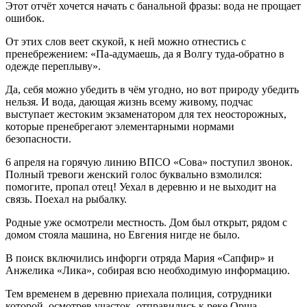
Этот отчёт хочется начать с банальной фразы: вода не прощает
ошибок.
От этих слов веет скукой, к ней можно отнестись с
пренебрежением: «Па-адумаешь, да я Волгу туда-обратно в
одежде переплыву».
Да, себя можно убедить в чём угодно, но вот природу убедить
нельзя. И вода, дающая жизнь всему живому, подчас
выступает жестоким экзаменатором для тех неосторожных,
которые пренебрегают элементарными нормами
безопасности.
6 апреля на горячую линию ВПСО «Сова» поступил звонок.
Полный тревоги женский голос буквально взмолился:
помогите, пропал отец! Уехал в деревню и не выходит на
связь. Поехал на рыбалку.
Родные уже осмотрели местность. Дом был открыт, рядом с
домом стояла машина, но Евгения нигде не было.
В поиск включились инфорги отряда Мария «Сапфир» и
Анжелика «Лика», собирая всю необходимую информацию.
Тем временем в деревню приехала полиция, сотрудники
которой, осмотрев участок, отправились к реке Орша.