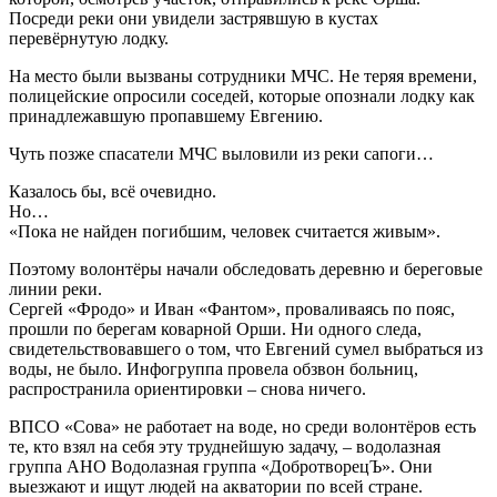
Посреди реки они увидели застрявшую в кустах
перевёрнутую лодку.
На место были вызваны сотрудники МЧС. Не теряя времени,
полицейские опросили соседей, которые опознали лодку как
принадлежавшую пропавшему Евгению.
Чуть позже спасатели МЧС выловили из реки сапоги…
Казалось бы, всё очевидно.
Но…
«Пока не найден погибшим, человек считается живым».
Поэтому волонтёры начали обследовать деревню и береговые
линии реки.
Сергей «Фродо» и Иван «Фантом», проваливаясь по пояс,
прошли по берегам коварной Орши. Ни одного следа,
свидетельствовавшего о том, что Евгений сумел выбраться из
воды, не было. Инфогруппа провела обзвон больниц,
распространила ориентировки – снова ничего.
ВПСО «Сова» не работает на воде, но среди волонтёров есть
те, кто взял на себя эту труднейшую задачу, – водолазная
группа АНО Водолазная группа «ДобротворецЪ». Они
выезжают и ищут людей на акватории по всей стране.