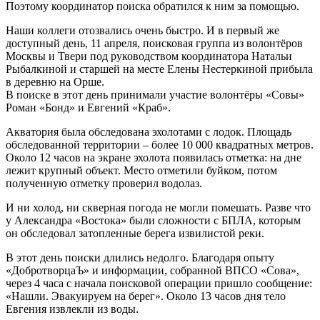
Поэтому координатор поиска обратился к ним за помощью.
Наши коллеги отозвались очень быстро. И в первый же
доступный день, 11 апреля, поисковая группа из волонтёров
Москвы и Твери под руководством координатора Натальи
Рыбалкиной и старшей на месте Елены Нестеркиной прибыла
в деревню на Орше.
В поиске в этот день принимали участие волонтёры «Совы»
Роман «Бонд» и Евгений «Краб».
Акватория была обследована эхолотами с лодок. Площадь
обследованной территории – более 10 000 квадратных метров.
Около 12 часов на экране эхолота появилась отметка: на дне
лежит крупный объект. Место отметили буйком, потом
полученную отметку проверил водолаз.
И ни холод, ни скверная погода не могли помешать. Разве что
у Александра «Востока» были сложности с БПЛА, которым
он обследовал затопленные берега извилистой реки.
В этот день поиски длились недолго. Благодаря опыту
«ДобротворцаЪ» и информации, собранной ВПСО «Сова»,
через 4 часа с начала поисковой операции пришло сообщение:
«Нашли. Эвакуируем на берег». Около 13 часов дня тело
Евгения извлекли из воды.